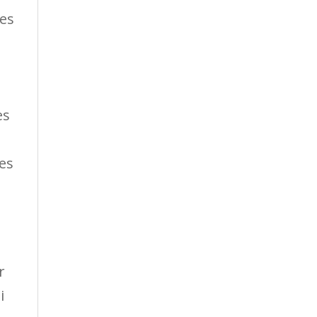
les
es
es
r
i