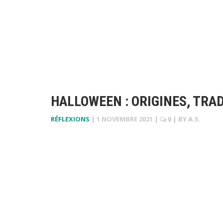
HALLOWEEN : ORIGINES, TRA
RÉFLEXIONS
|
1 NOVEMBRE 2021
|
0
| BY
A.S.