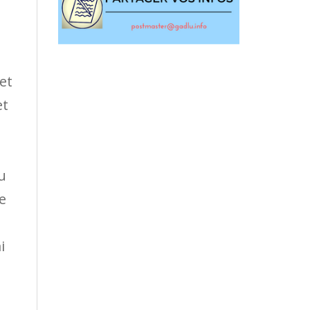
et
et
u
e
i