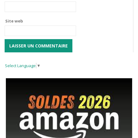
Site web
Select Language
▼