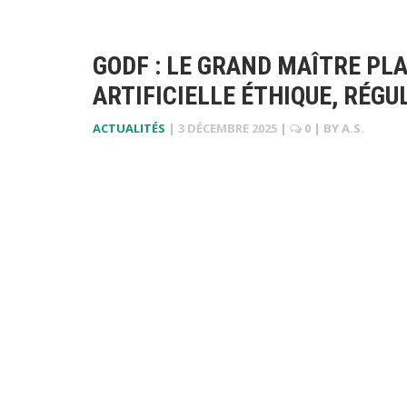
GODF : LE GRAND MAÎTRE PL
ARTIFICIELLE ÉTHIQUE, RÉG
ACTUALITÉS
|
3 DÉCEMBRE 2025
|
0
| BY
A.S.