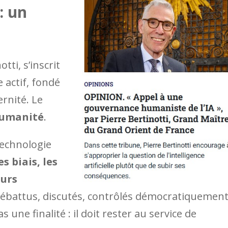
: un
ti, s’inscrit
actif, fondé
ernité. Le
humanité
.
 technologie
s biais, les
eurs
 débattus, discutés, contrôlés démocratiquement
 une finalité : il doit rester au service de