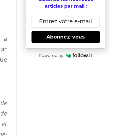
articles par mail :
Abonnez-vous
la
nac
Powered by
que
 de
 de
 et
ne-