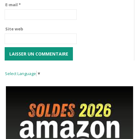
E-mail
*
Site web
Select Language
▼