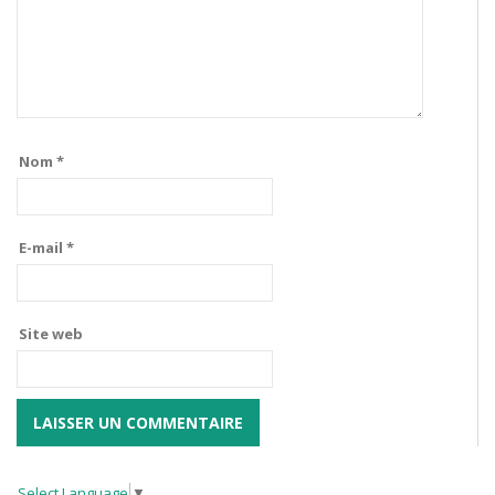
Nom
*
E-mail
*
Site web
Select Language
▼