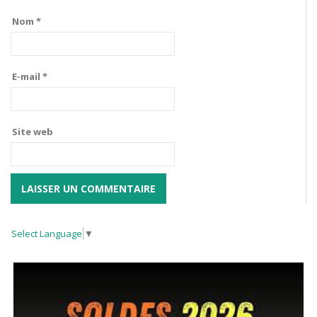
Nom
*
E-mail
*
Site web
Select Language
▼