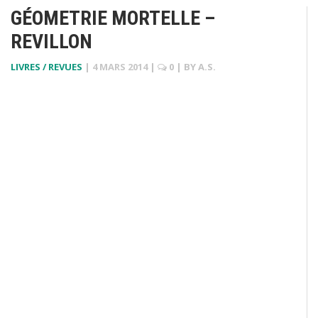
GÉOMETRIE MORTELLE –
REVILLON
LIVRES / REVUES
|
4 MARS 2014
|
0
| BY
A.S.