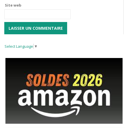
Site web
Select Language
▼