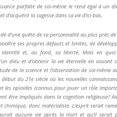
ssance parfaite de soi-même le rend égal à un di
et d’acquérir la sagesse dans sa vie d’ici-bas.
ondé d’une quête de sa personnalité au plus près de
nnaître ses propres défauts et limites, de dévelop
e identité et, au fond, sa liberté. Mais en quoi
’un dieu et d’obtenir la vie éternelle en vouant 
étude de la science et l’observation de soi-même a
 ce début du 21e siècle où les nouvelles connaissan
nt les opioïdes (connus pour jouer un rôle import
nt être impliqués dans la cognition religieuse? Ai
nt chimique, donc matérialiste. L’esprit serait ram
 aurait aucune vie après la mort et qu’il serait 