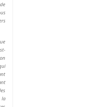
 de
ous
ers
que
st-
ion
qui
ant
ant
les
 la
res