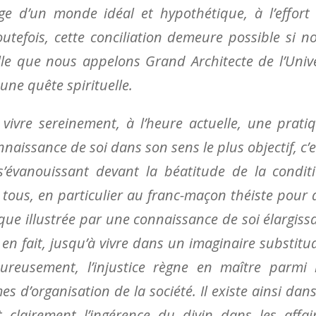
age d’un monde idéal et hypothétique, à l’effort
 Toutefois, cette conciliation demeure possible si n
elle que nous appelons Grand Architecte de l’Univ
une quête spirituelle.
 vivre sereinement, à l’heure actuelle, une prati
nnaissance de soi dans son sens le plus objectif, c’e
é s’évanouissant devant la béatitude de la condit
tous, en particulier au franc-maçon théiste pour 
isque illustrée par une connaissance de soi élargiss
, en fait, jusqu’à vivre dans un imaginaire substitu
heureusement, l’injustice règne en maître parmi 
 d’organisation de la société. Il existe ainsi dans
clairement l’ingérence du divin dans les affai