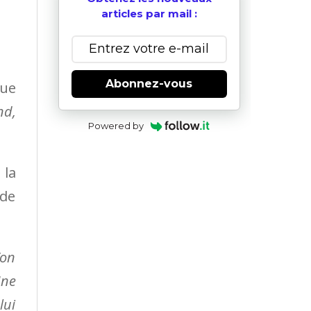
articles par mail :
Abonnez-vous
vue
nd,
Powered by
 la
 de
’on
Une
lui