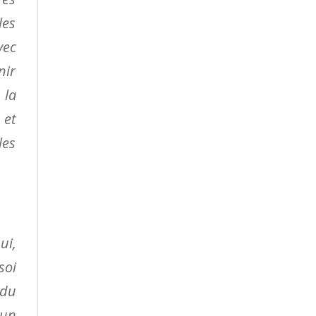
les
vec
nir
 la
 et
les
ui,
soi
 du
 un