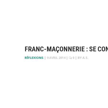
FRANC-MAÇONNERIE : SE CON
RÉFLEXIONS
|
9 AVRIL 2014
|
0
| BY
A.S.