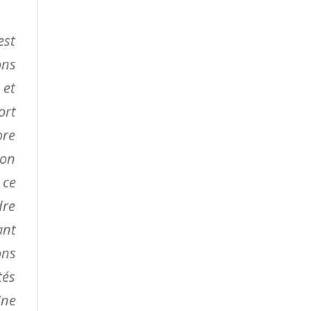
est
ons
 et
ort
ore
ion
 ce
dre
ant
ons
tés
ine