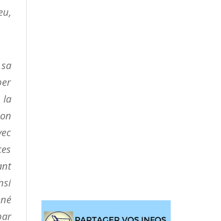
eu,
 sa
per
 la
son
vec
ces
ant
nsi
ené
par