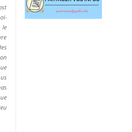
ost
oi-
 le
vre
des
son
que
sus
pas
que
ieu