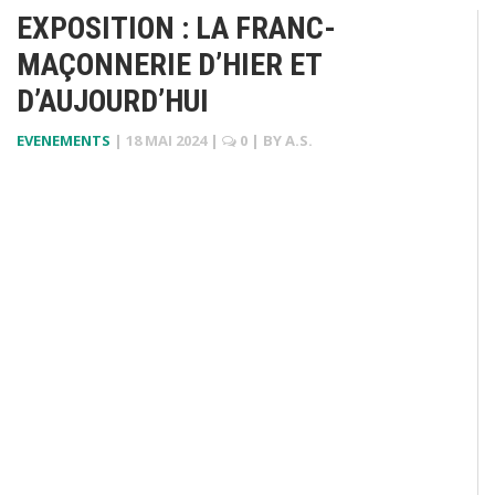
EXPOSITION : LA FRANC-
MAÇONNERIE D’HIER ET
D’AUJOURD’HUI
EVENEMENTS
|
18 MAI 2024
|
0
| BY
A.S.