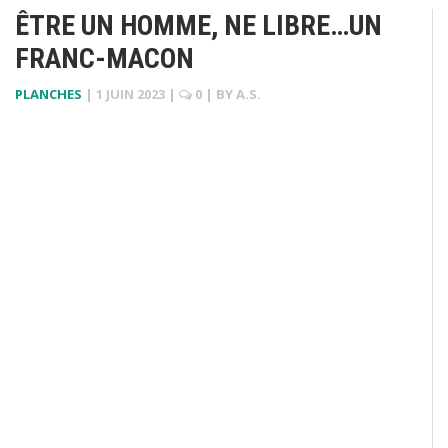
ÊTRE UN HOMME, NE LIBRE…UN
FRANC-MACON
PLANCHES
|
1 JUIN 2023
|
0
| BY
A.S.