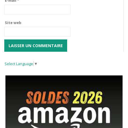
E-mail
*
Site web
Select Language
▼