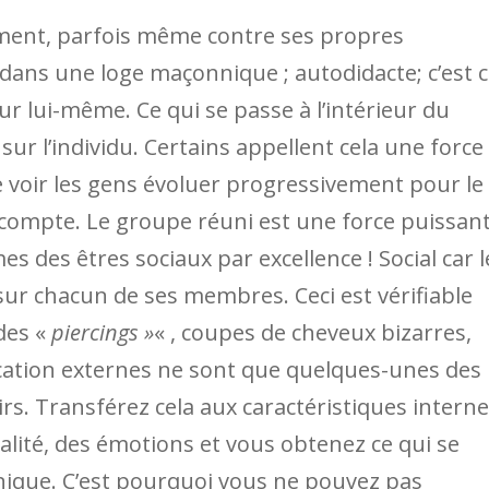
ement, parfois même contre ses propres
it dans une loge maçonnique ; autodidacte; c’est 
sur lui-même. Ce qui se passe à l’intérieur du
sur l’individu. Certains appellent cela une force
 voir les gens évoluer progressivement pour le
nt compte. Le groupe réuni est une force puissan
 des êtres sociaux par excellence ! Social car l
sur chacun de ses membres. Ceci est vérifiable
des «
piercings »
« , coupes de cheveux bizarres,
ification externes ne sont que quelques-unes des
rs. Transférez cela aux caractéristiques intern
tualité, des émotions et vous obtenez ce qui se
nnique. C’est pourquoi vous ne pouvez pas