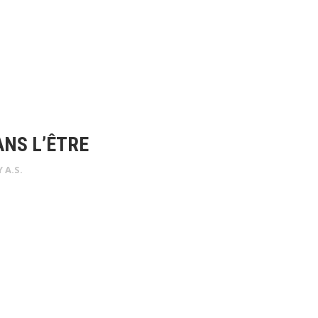
NS L’ÊTRE
Y
A.S.