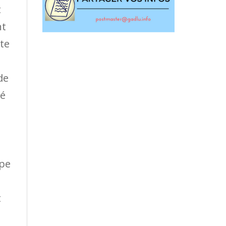
t
nt
te
de
né
upe
t