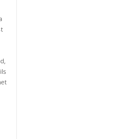
a
st
d,
ils
met