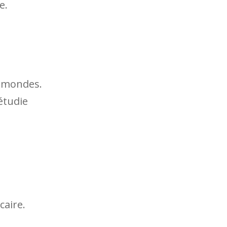
e.
s mondes.
étudie
caire.