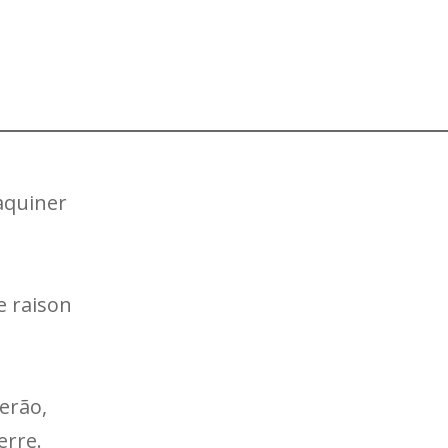
taquiner
e raison
erão,
erre.