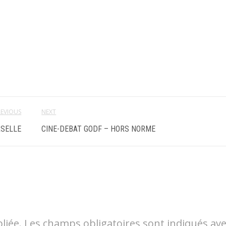
REVIOUS
NEXT
RSELLE
CINE-DEBAT GODF – HORS NORME
liée.
Les champs obligatoires sont indiqués av