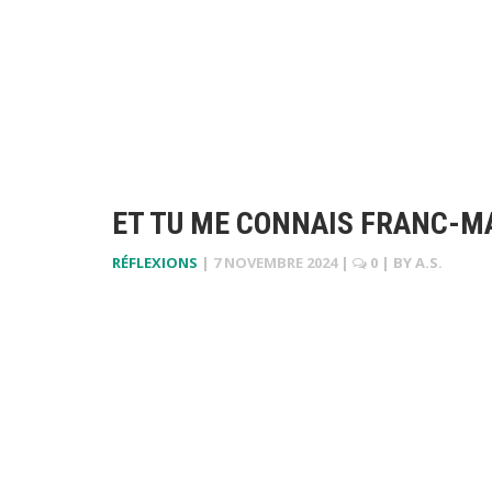
ET TU ME CONNAIS FRANC-
RÉFLEXIONS
|
7 NOVEMBRE 2024
|
0
| BY
A.S.