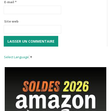
E-mail
*
Site web
Select Language
▼