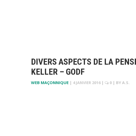
DIVERS ASPECTS DE LA PEN
KELLER – GODF
WEB MAÇONNIQUE
|
4 JANVIER 2016
|
0
| BY
A.S.