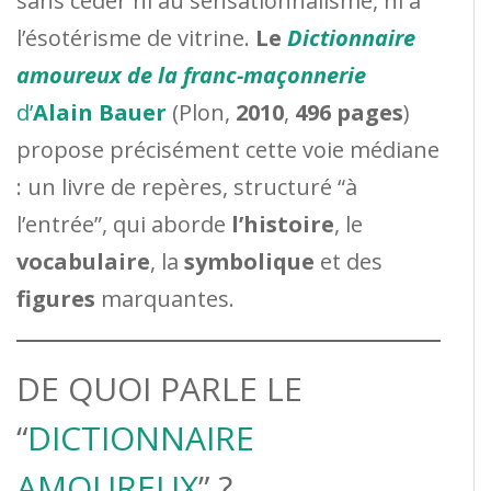
sans céder ni au sensationnalisme, ni à
l’ésotérisme de vitrine.
Le
Dictionnaire
amoureux de la franc-maçonnerie
d’
Alain Bauer
(Plon,
2010
,
496 pages
)
propose précisément cette voie médiane
: un livre de repères, structuré “à
l’entrée”, qui aborde
l’histoire
, le
vocabulaire
, la
symbolique
et des
figures
marquantes.
DE QUOI PARLE LE
“
DICTIONNAIRE
AMOUREUX
” ?