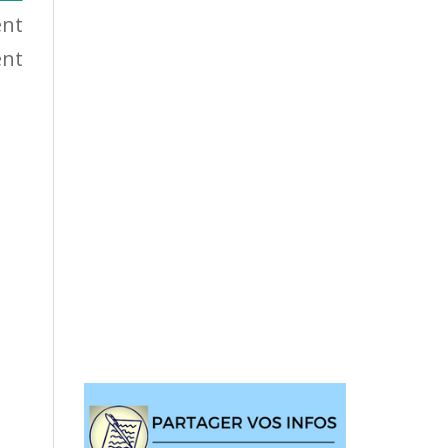
nt
ent