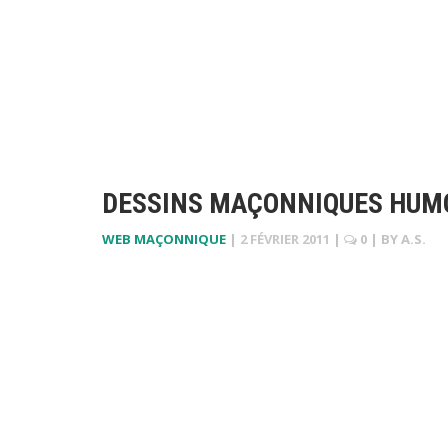
DESSINS MAÇONNIQUES HUMO
WEB MAÇONNIQUE
|
2 FÉVRIER 2011
|
0
| BY
A.S.