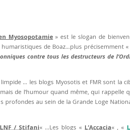
en Myosopotamie
» est le slogan de bienve
s humaristiques de Boaz…plus précisemment 
nniques contre tous les destructeurs de l’Ord
t limpide … les blogs Myosotis et FMR sont la ci
é mais de l’humour quand même, qui rappelle 
ions profondes au sein de la Grande Loge Nation
LNF / Stifani
« …
Les blogs «
L’Accacia
« , «
L