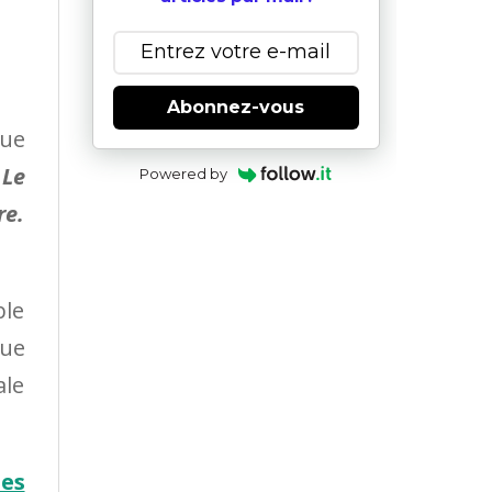
Abonnez-vous
nue
«
Le
Powered by
re.
ble
que
ale
es