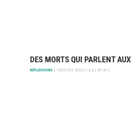
DES MORTS QUI PARLENT AUX
RÉFLEXIONS
|
9 JUILLET 2023
|
0
| BY
A.S.