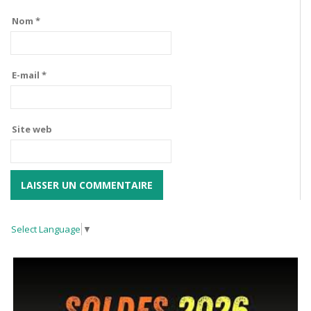
Nom
*
E-mail
*
Site web
Select Language
▼