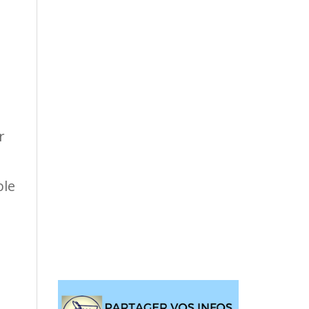
r
ble