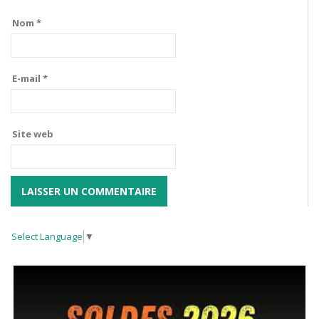
Nom
*
E-mail
*
Site web
Select Language
▼