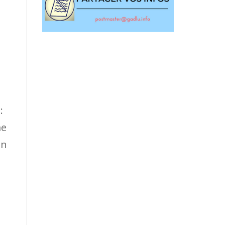
:
me
en