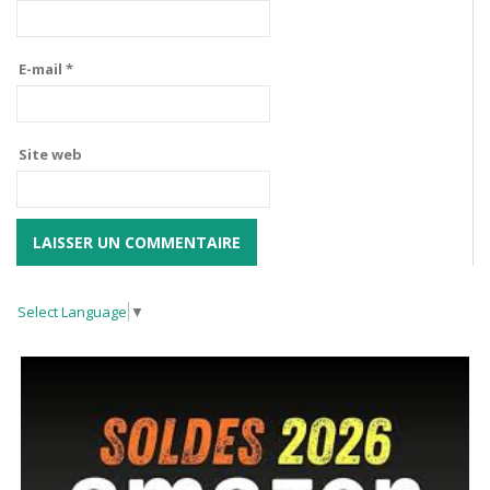
E-mail
*
Site web
Select Language
▼