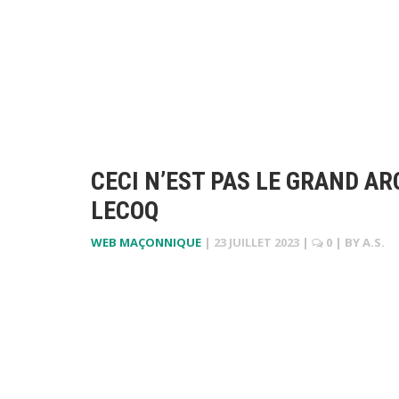
CECI N’EST PAS LE GRAND AR
LECOQ
WEB MAÇONNIQUE
|
23 JUILLET 2023
|
0
| BY
A.S.