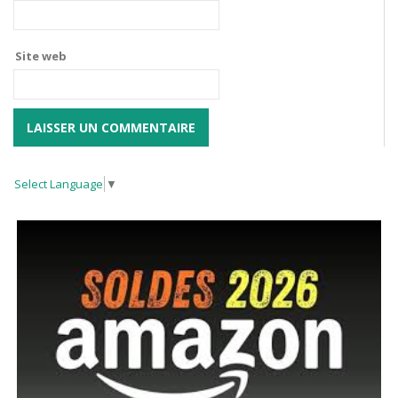
Site web
Select Language
▼