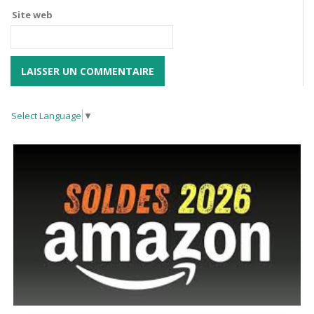
Site web
Select Language
▼