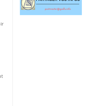
ir
nt