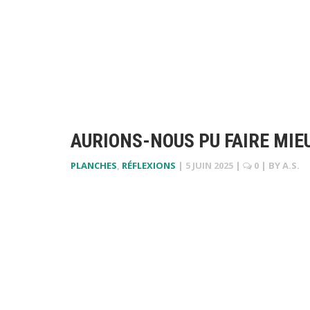
AURIONS-NOUS PU FAIRE MIE
PLANCHES
,
RÉFLEXIONS
|
5 JUIN 2025
|
0
| BY
A.S.