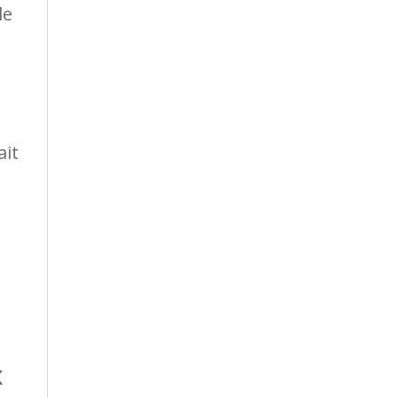
le
ait
x