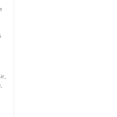
e
s
ir,
,