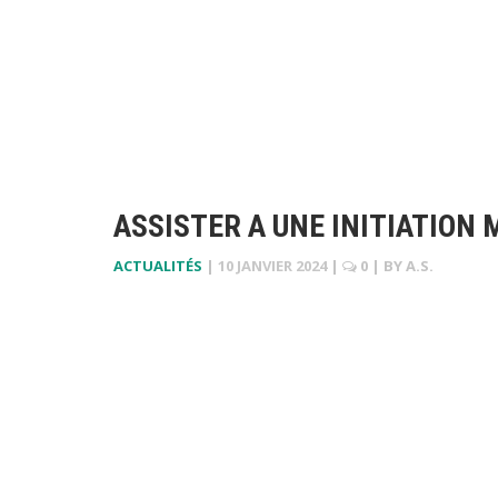
ASSISTER A UNE INITIATION
ACTUALITÉS
|
10 JANVIER 2024
|
0
| BY
A.S.