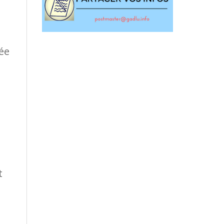
ée
t
e