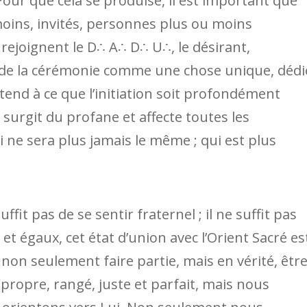
Pour que cela se produise, il est important que
oins, invités, personnes plus ou moins
) rejoignent le D∴ A∴ D∴ U∴, le désirant,
t de la cérémonie comme une chose unique, dédi
tend à ce que l’initiation soit profondément
 surgit du profane et affecte toutes les
ne sera plus jamais le même ; qui est plus
suffit pas de se sentir fraternel ; il ne suffit pas
 égaux, cet état d’union avec l’Orient Sacré es
on seulement faire partie, mais en vérité, êtr
(propre, rangé, juste et parfait, mais nous