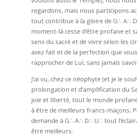
voulons aussi le Temple), nous nous
regardons, mais nous participons act
tout contribue à la gloire de G∴ A∴ D
moment-là cesse d’être profane et sai
sens du sacré et de vivre selon les c
avez fait et de la perfection que vo
rapprocher de Lui, sans jamais savoir
J’ai vu, chez ce néophyte (et je le so
prolongation et d’amplification du Sa
joie et liberté, tout le monde profan
à être de meilleurs francs-maçons. P
demande à G∴ A∴ D∴ U∴ tout l’éclaira
être meilleurs.