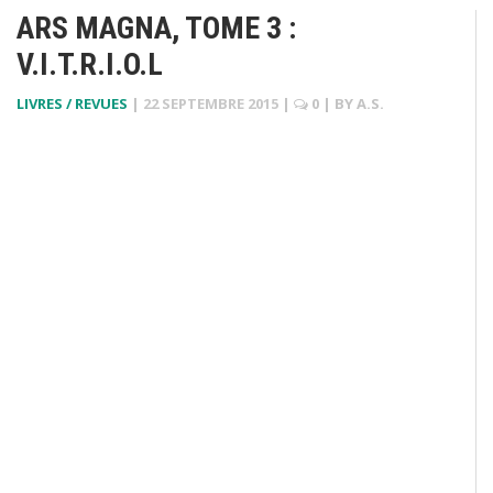
ARS MAGNA, TOME 3 :
V.I.T.R.I.O.L
LIVRES / REVUES
|
22 SEPTEMBRE 2015
|
0
| BY
A.S.