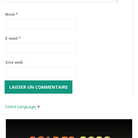
Nom
*
E-mail
*
Site web
Select Language
▼