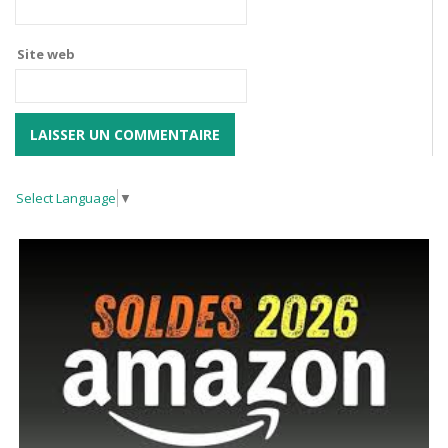
Site web
Select Language
▼