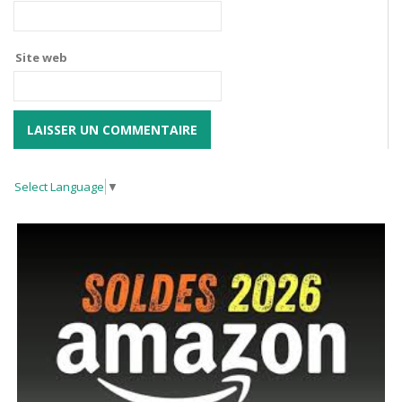
Site web
Select Language
▼