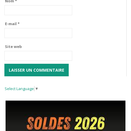
Nom
*
E-mail
*
Site web
Select Language
▼