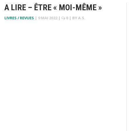
A LIRE – ÊTRE « MOI-MÊME »
LIVRES / REVUES
|
9 MAI 2022
|
0
| BY
A.S.