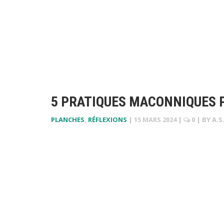
5 PRATIQUES MACONNIQUES P
PLANCHES
,
RÉFLEXIONS
|
15 MARS 2024
|
0
| BY
A.S