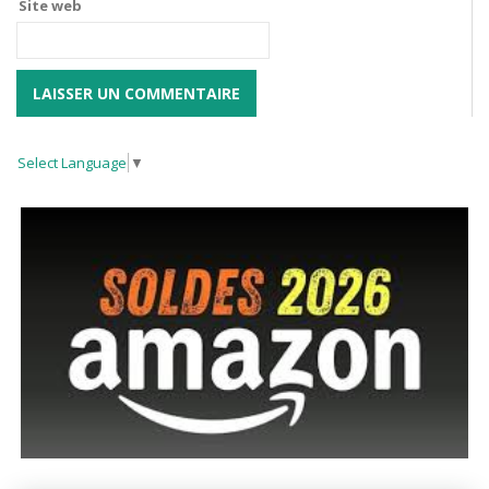
Site web
Select Language
▼