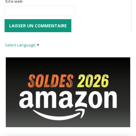
Site web
Select Language
▼