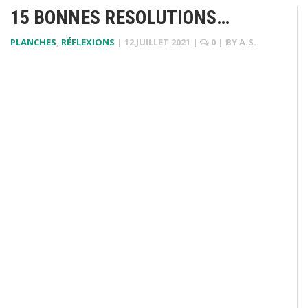
15 BONNES RESOLUTIONS…
PLANCHES
,
RÉFLEXIONS
|
12 JUILLET 2021
|
0
| BY
A.S.