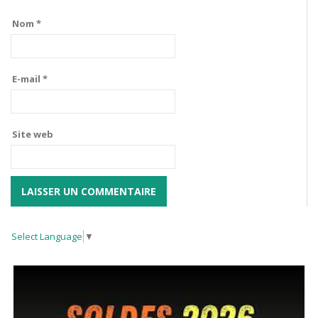
Nom
*
E-mail
*
Site web
Select Language
▼