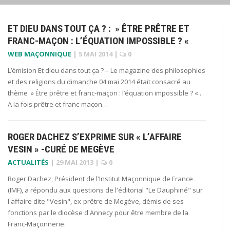
ET DIEU DANS TOUT ÇA ? : » ÊTRE PRÊTRE ET
FRANC-MAÇON : L’ÉQUATION IMPOSSIBLE ? «
WEB MAÇONNIQUE
|
5 MAI 2014
|
0
L’émision Et dieu dans tout ça ? – Le magazine des philosophies
et des religions du dimanche 04 mai 2014 était consacré au
thème » Être prêtre et franc-maçon : l’équation impossible ? « .
A la fois prêtre et franc-maçon…
ROGER DACHEZ S’EXPRIME SUR « L’AFFAIRE
VESIN » -CURÉ DE MEGÈVE
ACTUALITÉS
|
29 MAI 2013
|
0
Roger Dachez, Président de l'Institut Maçonnique de France
(IMF), a répondu aux questions de l'éditorial "Le Dauphiné" sur
l'affaire dite "Vesin", ex-prêtre de Megève, démis de ses
fonctions par le diocèse d'Annecy pour être membre de la
Franc-Maçonnerie.