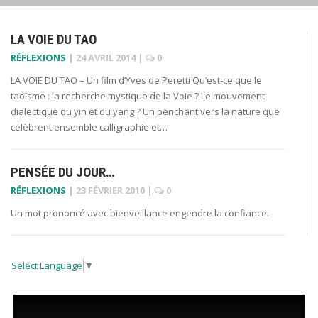
LA VOIE DU TAO
RÉFLEXIONS
|
24 AVRIL 2014
|
0
LA VOIE DU TAO – Un film d’Yves de Peretti Qu’est-ce que le
taoïsme : la recherche mystique de la Voie ? Le mouvement
dialectique du yin et du yang ? Un penchant vers la nature que
célèbrent ensemble calligraphie et…
PENSÉE DU JOUR…
RÉFLEXIONS
|
23 FÉVRIER 2010
|
0
Un mot prononcé avec bienveillance engendre la confiance.
Select Language
▼