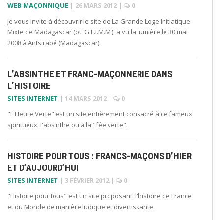
WEB MAÇONNIQUE
|
26 MARS 2012
|
0
Je vous invite à découvrir le site de La Grande Loge Initiatique
Mixte de Madagascar (ou G.L.I.M.M.), a vu la lumière le 30 mai
2008 à Antsirabé (Madagascar).
L’ABSINTHE ET FRANC-MAÇONNERIE DANS
L’HISTOIRE
SITES INTERNET
|
14 MARS 2012
|
0
"L'Heure Verte" est un site entièrement consacré à ce fameux
spiritueux l'absinthe ou à la "fée verte".
HISTOIRE POUR TOUS : FRANCS-MAÇONS D’HIER
ET D’AUJOURD’HUI
SITES INTERNET
|
3 FÉVRIER 2012
|
0
"Histoire pour tous" est un site proposant l'histoire de France
et du Monde de manière ludique et divertissante.