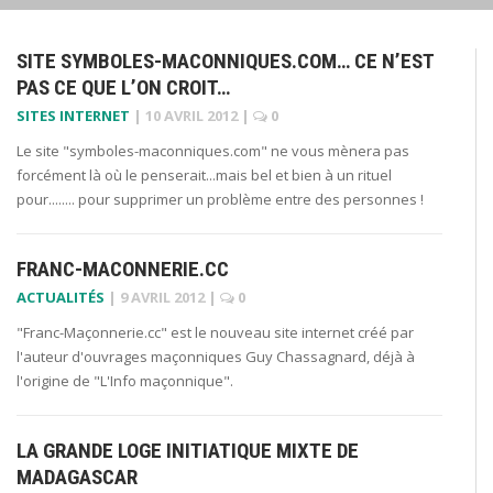
SITE SYMBOLES-MACONNIQUES.COM… CE N’EST
PAS CE QUE L’ON CROIT…
SITES INTERNET
|
10 AVRIL 2012
|
0
Le site "symboles-maconniques.com" ne vous mènera pas
forcément là où le penserait...mais bel et bien à un rituel
pour........ pour supprimer un problème entre des personnes !
FRANC-MACONNERIE.CC
ACTUALITÉS
|
9 AVRIL 2012
|
0
"Franc-Maçonnerie.cc" est le nouveau site internet créé par
l'auteur d'ouvrages maçonniques Guy Chassagnard, déjà à
l'origine de "L'Info maçonnique".
LA GRANDE LOGE INITIATIQUE MIXTE DE
MADAGASCAR