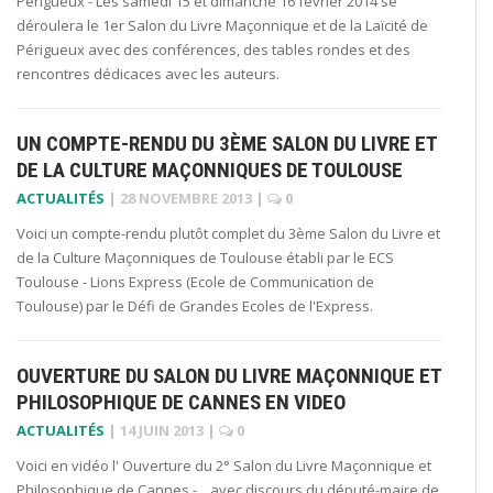
Périgueux - Les samedi 15 et dimanche 16 février 2014 se
déroulera le 1er Salon du Livre Maçonnique et de la Laïcité de
Périgueux avec des conférences, des tables rondes et des
rencontres dédicaces avec les auteurs.
UN COMPTE-RENDU DU 3ÈME SALON DU LIVRE ET
DE LA CULTURE MAÇONNIQUES DE TOULOUSE
ACTUALITÉS
|
28 NOVEMBRE 2013
|
0
Voici un compte-rendu plutôt complet du 3ème Salon du Livre et
de la Culture Maçonniques de Toulouse établi par le ECS
Toulouse - Lions Express (Ecole de Communication de
Toulouse) par le Défi de Grandes Ecoles de l'Express.
OUVERTURE DU SALON DU LIVRE MAÇONNIQUE ET
PHILOSOPHIQUE DE CANNES EN VIDEO
ACTUALITÉS
|
14 JUIN 2013
|
0
Voici en vidéo l' Ouverture du 2° Salon du Livre Maçonnique et
Philosophique de Cannes - .. avec discours du député-maire de