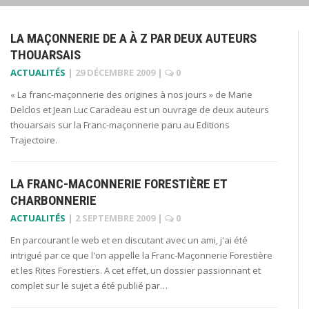
LA MAÇONNERIE DE A À Z PAR DEUX AUTEURS
THOUARSAIS
ACTUALITÉS
|
29 DÉCEMBRE 2009
|
0
« La franc-maçonnerie des origines à nos jours » de Marie
Delclos et Jean Luc Caradeau est un ouvrage de deux auteurs
thouarsais sur la Franc-maçonnerie paru au Editions
Trajectoire.
LA FRANC-MACONNERIE FORESTIÈRE ET
CHARBONNERIE
ACTUALITÉS
|
2 SEPTEMBRE 2009
|
0
En parcourant le web et en discutant avec un ami, j'ai été
intrigué par ce que l'on appelle la Franc-Maçonnerie Forestière
et les Rites Forestiers. A cet effet, un dossier passionnant et
complet sur le sujet a été publié par…