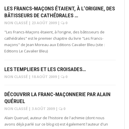
LES FRANCS-MAÇONS ÉTAIENT, À L’ORIGINE, DES
BÂTISSEURS DE CATHÉDRALES …
NON CLASSÉ
|
23 AOÛT 2009
|
0
"Les Francs-Maçons étaient, à l’origine, des bâtisseurs de
cathédrales" est le premier chapitre du livre "Les Francs-
maçons" de Jean Moreau aux Editions Cavalier Bleu (site :
Editions Le Cavalier Bleu)
LES TEMPLIERS ET LES CROISADES…
NON CLASSÉ
|
18 AOÛT 2009
|
0
DÉCOUVRIR LA FRANC-MAÇONNERIE PAR ALAIN
QUÉRUEL
NON CLASSÉ
|
3 AOÛT 2009
|
0
Alain Queruel, auteur de l'histoire de l'achimie (dont nous
avons déjà parlé sur ce blog ici) est également l'auteur d'un