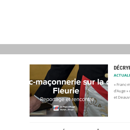
DÉCRY
ACTUALI
« Franc-m
d’Auge » 
et Deauvi