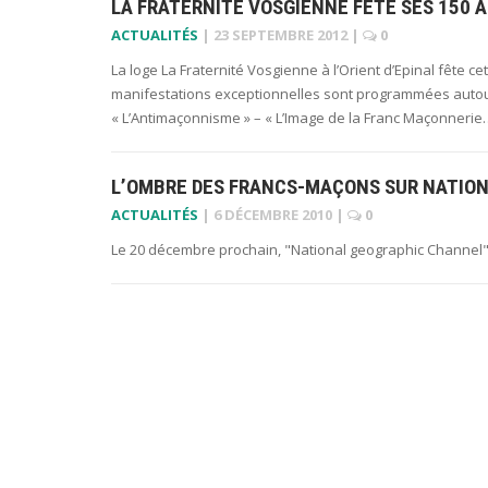
LA FRATERNITÉ VOSGIENNE FÊTE SES 150 A
ACTUALITÉS
|
23 SEPTEMBRE 2012
|
0
La loge La Fraternité Vosgienne à l’Orient d’Epinal fête c
manifestations exceptionnelles sont programmées autour
« L’Antimaçonnisme » – « L’Image de la Franc Maçonnerie
L’OMBRE DES FRANCS-MAÇONS SUR NATIO
ACTUALITÉS
|
6 DÉCEMBRE 2010
|
0
Le 20 décembre prochain, "National geographic Channel"