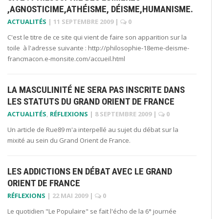
,AGNOSTICIME,ATHÉISME, DÉISME,HUMANISME.
ACTUALITÉS
|
11 SEPTEMBRE 2009
|
0
C'est le titre de ce site qui vient de faire son apparition sur la
toile à l'adresse suivante : http://philosophie-18eme-deisme-
francmacon.e-monsite.com/accueil.html
LA MASCULINITÉ NE SERA PAS INSCRITE DANS
LES STATUTS DU GRAND ORIENT DE FRANCE
ACTUALITÉS
,
RÉFLEXIONS
|
8 SEPTEMBRE 2009
|
0
Un article de Rue89 m'a interpellé au sujet du débat sur la
mixité au sein du Grand Orient de France.
LES ADDICTIONS EN DÉBAT AVEC LE GRAND
ORIENT DE FRANCE
RÉFLEXIONS
|
22 MAI 2009
|
0
Le quotidien "Le Populaire" se fait l'écho de la 6° journée