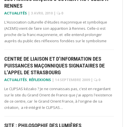
RENNES
ACTUALITÉS
|
3 AVRIL 2010
|
0
L'Association culturelle d'études maçonnique et symbolique
(ACEMS) vient de faire son apparition à Rennes. Celle-ci est
proche de la franc-maçonnerie, et elle entend prolonger
auprès du public des réflexions fondées sur le symbolisme
CENTRE DE LIAISON ET D’INFORMATION DES
PUISSANCES MAÇONNIQUES SIGNATAIRES DE
L’APPEL DE STRASBOURG
ACTUALITÉS
,
RÉFLEXIONS
|
14 SEPTEMBRE 2009
|
0
Le CLIPSAS kézako ? Je ne connaissais pas, c'est en regardant
sur le site du Grand Orient de France que j'ai appris l'existence
de ce centre, car le Grand Orient France, à l'origine de sa
création, a ré-intégré le CLIPSAS…
SITE : PHILOSOPHIE DES LUMIÈRES