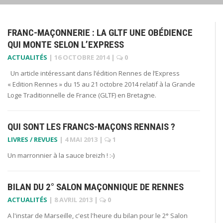
FRANC-MAÇONNERIE : LA GLTF UNE OBÉDIENCE
QUI MONTE SELON L’EXPRESS
ACTUALITÉS
|
16 OCTOBRE 2014
|
0
Un article intéressant dans l’édition Rennes de l’Express
« Edition Rennes » du 15 au 21 octobre 2014 relatif à la Grande
Loge Traditionnelle de France (GLTF) en Bretagne.
QUI SONT LES FRANCS-MAÇONS RENNAIS ?
LIVRES / REVUES
|
4 MAI 2013
|
1
Un marronnier à la sauce breizh ! :-)
BILAN DU 2° SALON MAÇONNIQUE DE RENNES
ACTUALITÉS
|
8 AVRIL 2013
|
0
A l'instar de Marseille, c'est l'heure du bilan pour le 2° Salon