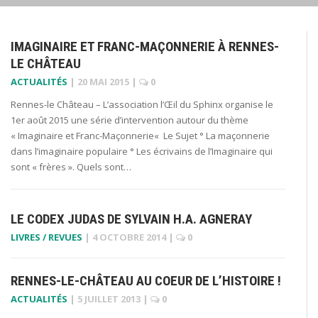
IMAGINAIRE ET FRANC-MAÇONNERIE À RENNES-
LE CHÂTEAU
ACTUALITÉS
|
20 MAI 2015
|
0
Rennes-le Château – L’association l’Œil du Sphinx organise le
1er août 2015 une série d’intervention autour du thème
« Imaginaire et Franc-Maçonnerie« Le Sujet ° La maçonnerie
dans l’imaginaire populaire ° Les écrivains de l’Imaginaire qui
sont « frères ». Quels sont…
LE CODEX JUDAS DE SYLVAIN H.A. AGNERAY
LIVRES / REVUES
|
4 OCTOBRE 2014
|
0
RENNES-LE-CHÂTEAU AU COEUR DE L’HISTOIRE !
ACTUALITÉS
|
5 JUILLET 2013
|
0