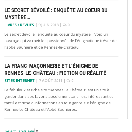
LE SECRET DÉVOILÉ : ENQUÊTE AU COEUR DU
MYSTÈRE…
LIVRES / REVUES
|
9 JUIN 2013
|
0
Le secret dévoilé : enquête au coeur du mystère... Voici un
ouvrage qui va ravir les passionnés de l'énigmatique trésor de
l'abbé Saunière et de Rennes-le-Château
LA FRANC-MAÇONNERIE ET L’ÉNIGME DE
RENNES-LE-CHÂTEAU : FICTION OU RÉALITÉ
SITES INTERNET
|
7 AOÛT 2011
|
0
Le fabuleux et riche site "Rennes Le Château" est un site à
garder dans ses favoris absolument tant il est intéressant et
tant il est riche d'informations en tout genre sur l'énigme de
Rennes-Le-Château et l'Abbé Saunières.
Select Language
▼