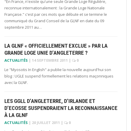
"En France, n'existe qu'une seule Grande Loge Régulière,
reconnue internationalement : la Grande Loge Nationale
Française." c'est par ces mots que débute et se termine le
communiqué du Grand Conseil de la GLNF en date du 09
septembre 2011 au…
LA GLNF « OFFICIELLEMENT EXCLUE » PAR LA
GRANDE LOGE UNIE D’ANGLETERRE ?
ACTUALITÉS
|
14 SEPTEMBRE 2011
|
0
Le "Myosotis In English" a publie la nouvelle aujourd'hui son
blog : UGLE suspend formellement les relations maçonniques
avec la GLNF.
LES GGLL D’ANGLETERRE, D’IRLANDE ET
D’ECOSSE SUSPENDRAIENT LA RECONNAISSANCE
À LA GLNF
ACTUALITÉS
|
20 JUILLET 2011
|
0