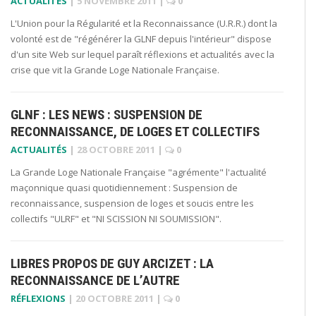
ACTUALITÉS
|
5 NOVEMBRE 2011
|
0
L'Union pour la Régularité et la Reconnaissance (U.R.R.) dont la
volonté est de "régénérer la GLNF depuis l'intérieur" dispose
d'un site Web sur lequel paraît réflexions et actualités avec la
crise que vit la Grande Loge Nationale Française.
GLNF : LES NEWS : SUSPENSION DE
RECONNAISSANCE, DE LOGES ET COLLECTIFS
ACTUALITÉS
|
28 OCTOBRE 2011
|
0
La Grande Loge Nationale Française "agrémente" l'actualité
maçonnique quasi quotidiennement : Suspension de
reconnaissance, suspension de loges et soucis entre les
collectifs "ULRF" et "NI SCISSION NI SOUMISSION".
LIBRES PROPOS DE GUY ARCIZET : LA
RECONNAISSANCE DE L’AUTRE
RÉFLEXIONS
|
20 OCTOBRE 2011
|
0