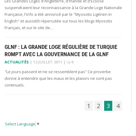
Les Grandes Loges d'Angleterre, d'Irlande et d'Ecosse
suspendraient leur reconnaissance à la Grande Loge Nationale
Française, l'info a été annoncé par le "Myosotis Ligérien In
English" et aussitôt répercutée sur tous les blogs Myosotis
Français, et sur le site de…
GLNF : LA GRANDE LOGE RÉGULIÈRE DE TURQUIE
ROMPT AVEC LA GOUVERNANCE DE LA GLNF
ACTUALITÉS
|
12 JUILLET 2011
|
0
"Le jours passent et ne se ressemblent pas" Ce proverbe
donne à entendre que les maux et les plaisirs ne sont pas
continuels.
1
2
3
4
Select Language
▼