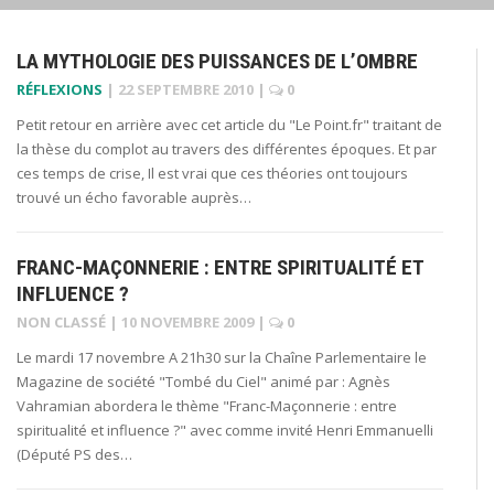
LA MYTHOLOGIE DES PUISSANCES DE L’OMBRE
RÉFLEXIONS
|
22 SEPTEMBRE 2010
|
0
Petit retour en arrière avec cet article du "Le Point.fr" traitant de
la thèse du complot au travers des différentes époques. Et par
ces temps de crise, Il est vrai que ces théories ont toujours
trouvé un écho favorable auprès…
FRANC-MAÇONNERIE : ENTRE SPIRITUALITÉ ET
INFLUENCE ?
NON CLASSÉ
|
10 NOVEMBRE 2009
|
0
Le mardi 17 novembre A 21h30 sur la Chaîne Parlementaire le
Magazine de société "Tombé du Ciel" animé par : Agnès
Vahramian abordera le thème "Franc-Maçonnerie : entre
spiritualité et influence ?" avec comme invité Henri Emmanuelli
(Député PS des…