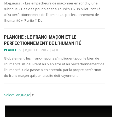
blogueurs : « Les empêcheurs de maçonner en rond », une
rubrique « Des clés pour hier et aujourd’hui » un billet intitulé
« Du perfectionnement de l’homme au perfectionnement de
l’humanité » (Partie 1) Du…
PLANCHE : LE FRANC-MAÇON ET LE
PERFECTIONNEMENT DE L’HUMANITÉ
PLANCHES
|
8 JUILLET 2012
|
0
Globalement, les franc-maçons s'impliquent pour le bien de
l'humanité; ils oeuvrent au bien être et au perfectionnement de
l'humanité. Cela passe bien entendu par la propre perfection
du franc-maçon qui par la suite doit rayonner...
Select Language
▼